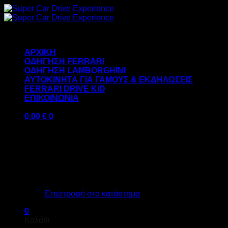
Μετάβαση
στο
περιεχόμενο
ΑΡΧΙΚΗ
ΟΔΗΓΗΣΗ FERRARI
ΟΔΗΓΗΣΗ LAMBORGHINI
ΑΥΤΟΚΙΝΗΤΑ ΓΙΑ ΓΑΜΟΥΣ & ΕΚΔΗΛΩΣΕΙΣ
FERRARI DRIVE KID
ΕΠΙΚΟΙΝΩΝΙΑ
0,00
€
0
Κανένα προϊόν στο καλάθι σας.
Επιστροφή στο κατάστημα
0
Καλάθι