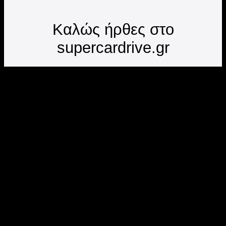
Καλώς ήρθες στο
supercardrive.gr
Tον κορυφαίο προορισμό για όσους θέλουν να
νιώσουν την πραγματική δύναμη μιας Ferrari ή
Lamborghini.
Εδώ, η ταχύτητα συναντά την πολυτέλεια και κάθε
διαδρομή γίνεται εμπειρία ζωής.
Κράτηση αυτοκινήτου
Επικοινωνήστε μαζί μας