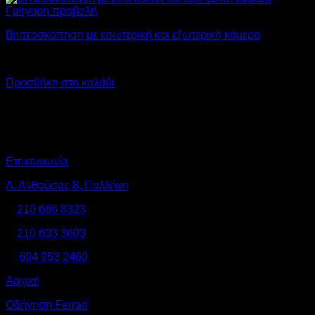
Γρήγορη προβολή
Βιντεοσκόπηση με εσωτερική και εξωτερική κάμερα
30,00
€
Προσθήκη στο καλάθι
Επικοινωνία
Λ. Ανθούσας 8, Παλλήνη
Τ:
210 666 8323
210 603 3603
Κ:
694 953 2460
Αρχική
Οδήγηση Ferrari