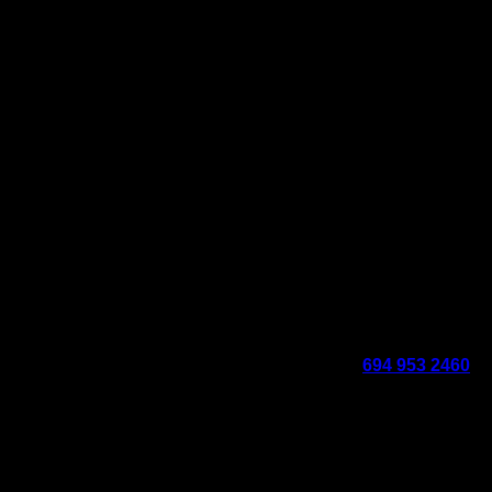
.
Για ραντεβού επικοινωνήστε μαζί μας στο
694 953 2460